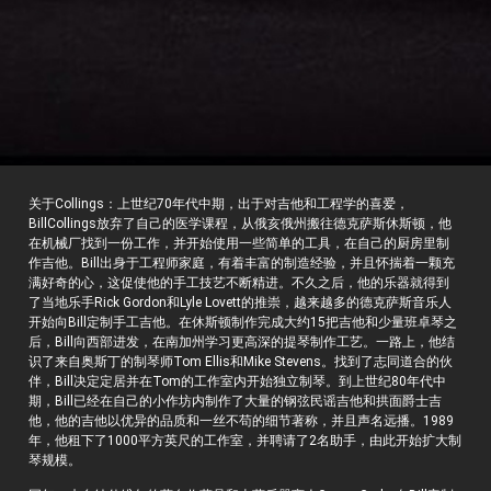
关于Collings：上世纪70年代中期，出于对吉他和工程学的喜爱，
BillCollings放弃了自己的医学课程，从俄亥俄州搬往德克萨斯休斯顿，他
在机械厂找到一份工作，并开始使用一些简单的工具，在自己的厨房里制
作吉他。Bill出身于工程师家庭，有着丰富的制造经验，并且怀揣着一颗充
满好奇的心，这促使他的手工技艺不断精进。不久之后，他的乐器就得到
了当地乐手Rick Gordon和Lyle Lovett的推崇，越来越多的德克萨斯音乐人
开始向Bill定制手工吉他。在休斯顿制作完成大约15把吉他和少量班卓琴之
后，Bill向西部进发，在南加州学习更高深的提琴制作工艺。一路上，他结
识了来自奥斯丁的制琴师Tom Ellis和Mike Stevens。找到了志同道合的伙
伴，Bill决定定居并在Tom的工作室内开始独立制琴。到上世纪80年代中
期，Bill已经在自己的小作坊内制作了大量的钢弦民谣吉他和拱面爵士吉
他，他的吉他以优异的品质和一丝不苟的细节著称，并且声名远播。1989
年，他租下了1000平方英尺的工作室，并聘请了2名助手，由此开始扩大制
琴规模。