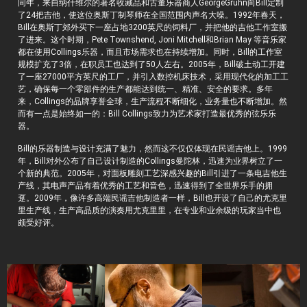
同年，来自纳什维尔的著名收藏品和古董乐器商人GeorgeGruhn向Bill定制
了24把吉他，使这位奥斯丁制琴师在全国范围内声名大噪。1992年春天，
Bill在奥斯丁郊外买下一座占地3200英尺的饲料厂，并把他的吉他工作室搬
了进来。这个时期，Pete Townshend, Joni Mitchell和Brian May 等音乐家
都在使用Collings乐器，而且市场需求也在持续增加。同时，Bill的工作室
规模扩充了3倍，在职员工也达到了50人左右。2005年，Bill破土动工开建
了一座27000平方英尺的工厂，并引入数控机床技术，采用现代化的加工工
艺，确保每一个零部件的生产都能达到统一、精准、安全的要求。多年
来，Collings的品牌享誉全球，生产流程不断细化，业务量也不断增加。然
而有一点是始终如一的：Bill Collings致力为艺术家打造最优秀的弦乐乐
器。
Bill的乐器制造与设计充满了魅力，然而这不仅仅体现在民谣吉他上。1999
年，Bill对外公布了自己设计制造的Collings曼陀林，迅速为业界树立了一
个新的典范。2005年，对面板雕刻工艺深感兴趣的Bill引进了一条电吉他生
产线，其电声产品有着优秀的工艺和音色，迅速得到了全世界乐手的拥
趸。2009年，像许多高端民谣吉他制造者一样，Bill也开设了自己的尤克里
里生产线，生产高品质的演奏用尤克里里，在专业和业余级的玩家当中也
颇受好评。